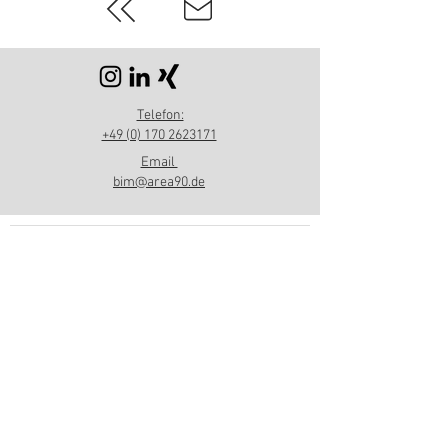
Telefon:
+49 (0) 170 2623171
Email
bim@area90.de
BIM-Wissen
Newsletter abonnieren
Vorname
E-Mail-Adresse